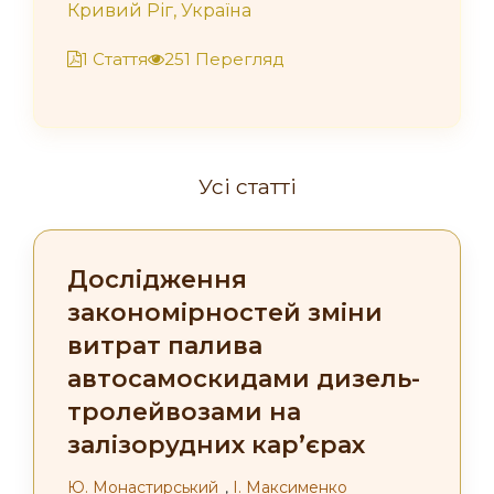
Кривий Ріг, Україна
1 Стаття
251 Перегляд
Усі статті
Дослідження
закономірностей зміни
витрат палива
автосамоскидами дизель-
тролейвозами на
залізорудних кар’єрах
Ю. Монастирський
,
I. Максименко