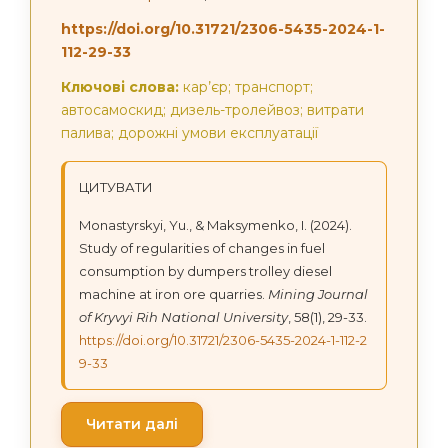
https://doi.org/10.31721/2306-5435-2024-1-
112-29-33
Ключові слова:
кар’єр; транспорт;
автосамоскид; дизель-тролейвоз; витрати
палива; дорожні умови експлуатації
ЦИТУВАТИ
Monastyrskyi, Yu., & Maksymenko, I. (2024).
Study of regularities of changes in fuel
consumption by dumpers trolley diesel
machine at iron ore quarries.
Mining Journal
of Kryvyi Rih National University
, 58(1), 29-33.
https://doi.org/10.31721/2306-5435-2024-1-112-2
9-33
Читати далі