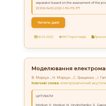
separator based on the assessment of the p
1/2306-5435-2022-1-110-172-177
Читати далі
26.04.2022
516 Переглядів
Гірничи
Моделювання електромаг
В. Моркун
,
Н. Моркун
,
С. Грищенко
,
І. Г
Ключові слова:
електромагнітний акустич
ЦИТУВАТИ
Morkun, V., Morkun, N., Hryshchenko, S., Gapo