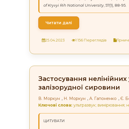
of Kryvyi Rih National University
, 57(1), 88-95.
Читати далі
25.04.2023
1 156 Переглядів
Гірнич
Застосування нелінійних
залізорудної сировини
В. Моркун
,
Н. Моркун
,
А. Гапоненко
,
Є. 
Ключові слова:
ультразвук; вимірювання; н
ЦИТУВАТИ