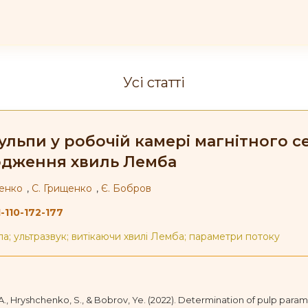
Усі статті
льпи у робочій камері магнітного с
юдження хвиль Лемба
ненко
,
С. Грищенко
,
Є. Бобров
-110-172-177
а; ультразвук; витікаючи хвилі Лемба; параметри потоку
 A., Hryshchenko, S., & Bobrov, Ye. (2022). Determination of pulp par