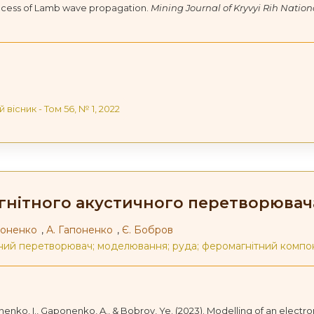
rocess of Lamb wave propagation.
Mining Journal of Kryvyi Rih Nation
й вісник - Том 56, № 1, 2022
нітного акустичного перетворювач
апоненко
,
А. Гапоненко
,
Є. Бобров
ний перетворювач; моделювання; руда; феромагнітний компо
nenko, I., Gaponenko, A., & Bobrov, Ye. (2023). Modelling of an elect