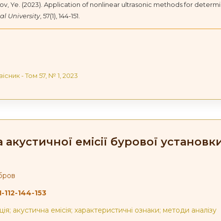
v, Ye. (2023). Application of nonlinear ultrasonic methods for determin
al University
, 57(1), 144-151.
вісник - Том 57, № 1, 2023
а акустичної емісії бурової установк
бров
1-112-144-153
ія; акустична емісія; характеристичні ознаки; методи аналізу