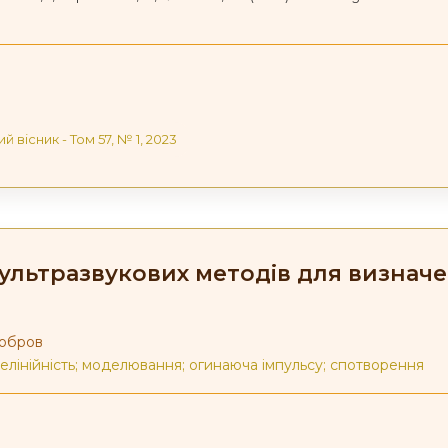
ий вісник - Том 57, № 1, 2023
 ультразвукових методів для визнач
Бобров
елінійність; моделювання; огинаюча імпульсу; спотворення