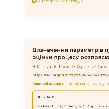
4 Статті
316 Переглядів
Визначення параметрів пу
оцінки процесу розповс
Н. Моркун
,
В. Тронь
,
О. Сердюк
,
А. Гапо
https://doi.org/10.31721/2306-5435-2022-1
Ключові слова:
магнітний сепаратор; пульп
ЦИТУВАТИ
Morkun, N., Tron, V., Serdyuk, O., Gaponenko,