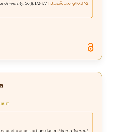
al University
, 56(1), 172-177.
https://doi.org/10.3172
а
нент
romagnetic acoustic transducer.
Mining Journal