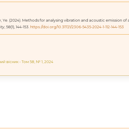
 Ye. (2024). Methods for analysing vibration and acoustic emission of a dr
ity
, 58(1), 144-153.
https://doi.org/10.31721/2306-5435-2024-1-112-144-153
чий вісник - Том 58, № 1, 2024