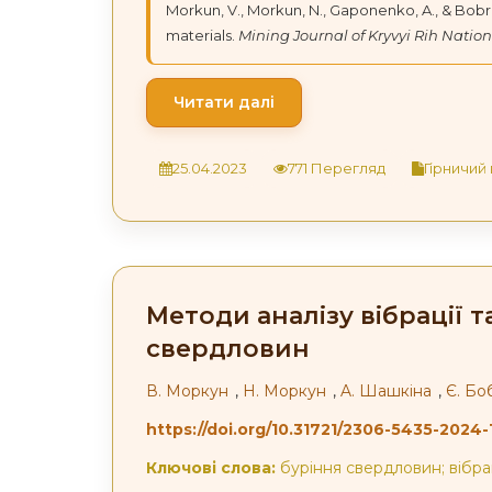
Morkun, V., Morkun, N., Gaponenko, A., & Bobro
materials.
Mining Journal of Kryvyi Rih Nation
Читати далі
25.04.2023
771 Перегляд
Гірничий 
Методи аналізу вібрації т
свердловин
В. Моркун
,
Н. Моркун
,
A. Шашкіна
,
Є. Бо
https://doi.org/10.31721/2306-5435-2024-
Ключові слова:
буріння свердловин; вібрац