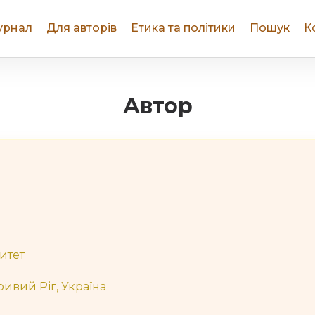
урнал
Для авторів
Етика та політики
Пошук
К
Автор
итет
Кривий Ріг, Україна