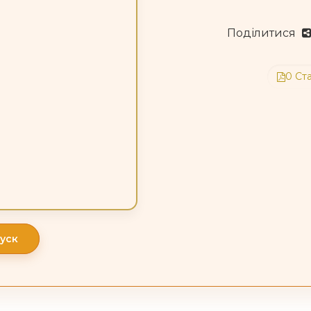
Поділитися
0 Ст
уск