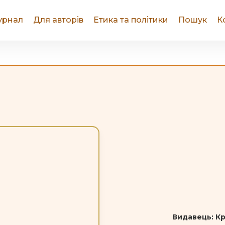
урнал
Для авторів
Етика та політики
Пошук
К
Видавець: Кр