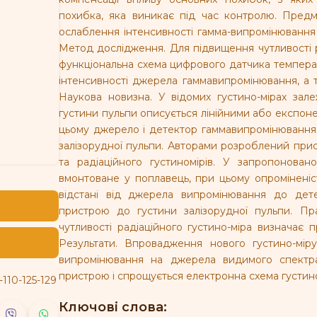
похибка, яка виникає під час контролю. Пред
ослаблення інтенсивності гамма-випромінювання у
Метод дослідження. Для підвищення чутливості р
функціональна схема цифрового датчика температ
інтенсивності джерела гаммавипромінювання, а т
Наукова новизна. У відомих густино-мірах зал
густини пульпи описується лінійними або експон
цьому джерело і детектор гаммавипромінювання 
залізорудної пульпи. Авторами розроблений прис
та радіаційного густиномірів. У запропонова
вмонтоване у поплавець, при цьому опромінені
відстані від джерела випромінювання до дет
пристрою до густини залізорудної пульпи. Пр
чутливості радіаційного густино-міра визначає 
Результати. Впровадження нового густино-мір
випромінювання на джерела видимого спектра
пристрою і спрощується електронна схема густин
-110-125-129
Ключові слова: