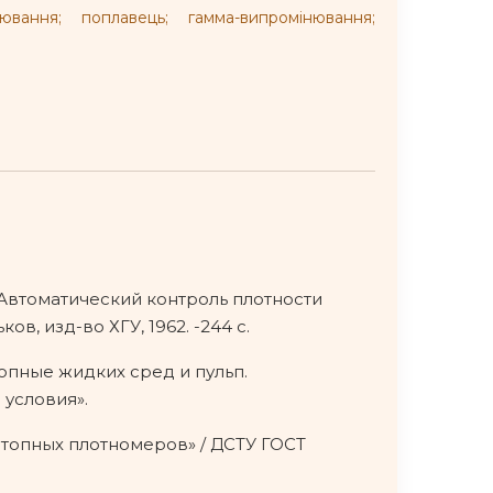
рювання; поплавець; гамма-випромінювання;
Л. Автоматический контроль плотности
в, изд-во ХГУ, 1962. -244 с.
опные жидких сред и пульп.
условия».
отопных плотномеров» / ДСТУ ГОСТ