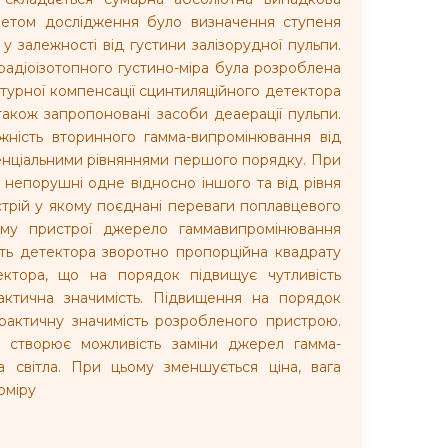
метом дослідження було визначення ступеня
 залежності від густини залізорудної пульпи.
адіоізотопного густино-міра була розроблена
урної компенсації сцинтиляційного детектора
акож запропоновані засоби деаерації пульпи.
ежність вторинного гамма-випромінювання від
енціальними рівняннями першого порядку. При
непорушні одне відносно іншого та від рівня
трій у якому поєднані переваги поплавцевого
ному пристрої джерело гаммавипромінювання
сть детектора зворотно пропорційна квадрату
ектора, що на порядок підвищує чутливість
актична значимість. Підвищення на порядок
практичну значимість розробленого пристрою.
у створює можливість заміни джерел гамма-
 світла. При цьому зменшується ціна, вага
оміру