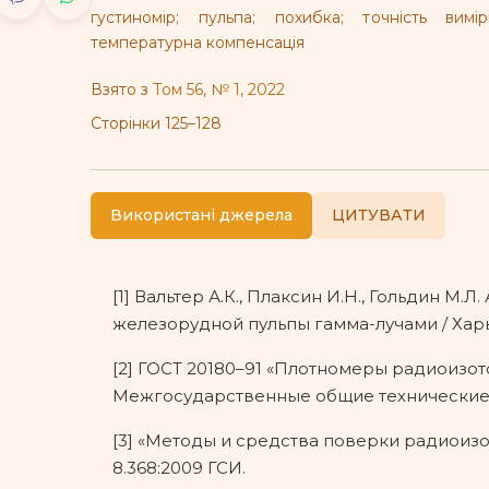
густиномір; пульпа; похибка; точність вимі
температурна компенсація
Взято з
Том 56, № 1, 2022
Сторінки 125–128
Використані джерела
ЦИТУВАТИ
[1] Вальтер А.К., Плаксин И.Н., Гольдин М.
железорудной пульпы гамма-лучами / Харько
[2] ГОСТ 20180–91 «Плотномеры радиоизот
Межгосударственные общие технические 
[3] «Методы и средства поверки радиоиз
8.368:2009 ГСИ.