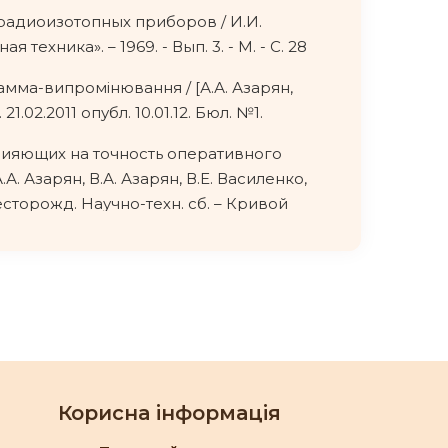
радиоизотопных приборов / И.И.
 техника». – 1969. - Вып. 3. - М. - С. 28
 гамма-випромінювання / [А.А. Азарян,
21.02.2011 опубл. 10.01.12. Бюл. №1.
влияющих на точность оперативного
. Азарян, В.А. Азарян, В.Е. Василенко,
месторожд. Научно-техн. сб. – Кривой
аметров сцинтилляционных датчиков
Ю.Е. Цыбулевский Ю.Е. // Сб. научных
вой Рог – 2017 - Том 1. - С.283-291.
 Г.Г. Системы и средства автоматизации
 232 с.
Корисна інформація
 возможностей поплавковых датчиков /