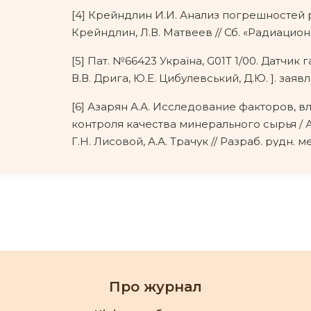
[4] Крейндлин И.И. Анализ погрешностей 
Крейндлин, Л.В. Матвеев // Сб. «Радиационная
[5] Пат. №66423 Україна, G01T 1/00. Датчик
В.В. Дрига, Ю.Е. Цибулевський, Д.Ю. ]. заявл. 
[6] Азарян А.А. Исследование факторов, 
контроля качества минерального сырья / А.А
Г.Н. Лисовой, А.А. Трачук // Разраб. рудн. 
Рог, 2005 - № 68, – С. 135-140.
[7] Азарян А.А. Методы стабилизации пар
гамма-излучения // А.А. Азарян В.В. Дрига, 
трудов «Качество минерального сырья» - Кри
[8] Головков Б.Ю., Рейбман Л.А., Колпиков
обогатительных фабрик. - М.: Недра, 1990. -
Про журнал
[9] Кучер В.Г Увеличение функциональных