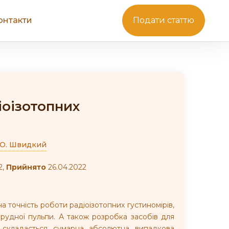
онтакти
Подати статтю
іоізотопних
О. Швидкий
2,
Прийнято
26.04.2022
а точність роботи радіоізотопних густиномірів,
рудної пульпи. А також розробка засобів для
х складається сумарна абсолютна випадкова