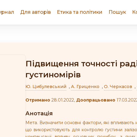
урнал
Для авторів
Етика та політики
Пошук
К
Підвищення точності рад
густиномірів
Ю. Цибулевський
,
А. Гриценко
,
О. Черкасов
,
Отримано
28.01.2022,
Доопрацьовано
17.03.202
Анотація
Мета. Визначити основні фактори, які впливають н
що використовують для контролю густини залізо
компенсації впливу основних похибок, з яки