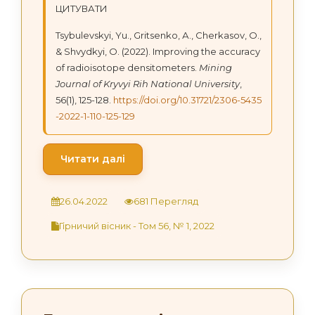
ЦИТУВАТИ
Tsybulevskyi, Yu., Gritsenko, А., Cherkasov, O.,
& Shvydkyi, О. (2022). Improving the accuracy
of radioisotope densitometers.
Mining
Journal of Kryvyi Rih National University
,
56(1), 125-128.
https://doi.org/10.31721/2306-5435
-2022-1-110-125-129
Читати далі
26.04.2022
681 Перегляд
Гірничий вісник - Том 56, № 1, 2022