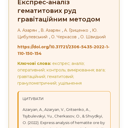
Eкспрес-аналіз
гематитових руд
гравітаційним методом
А. Азарян
,
В. Азарян
,
А. Гриценко
,
Ю.
Цибулевський
,
О. Черкасов
,
О. Швидкий
https://doi.org/10.31721/2306-5435-2022-1-
110-150-154
Ключові слова:
eкспрес; аналіз;
оперативний; контроль; вимірювання; вага;
гравітаційний; гематитовий;
гранулометричний; ущільнення
ЦИТУВАТИ
Azaryan, A., Azaryan, V., Gritsenko, А.,
Tsybulevskyi, Yu., Cherkasov, O., & Shvydkyi,
О. (2022). Express analysis of hematite ore by