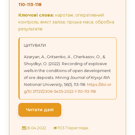
110-113-118
Ключові слова:
каротаж; оперативний
контроль; вміст заліза; гірська маса; обробка
результатів
ЦИТУВАТИ
Azaryan, A., Gritsenko, А., Cherkasov, O., &
Shvydkyi, О. (2022). Recording of explosive
wells in the conditions of open development
of ore deposits.
Mining Journal of Kryvyi Rih
National University
, 56(1), 113-118.
https://doi.or
g/10.31721/2306-5435-2022-1-110-113-118
Читати далі
26.04.2022
703 Перегляди